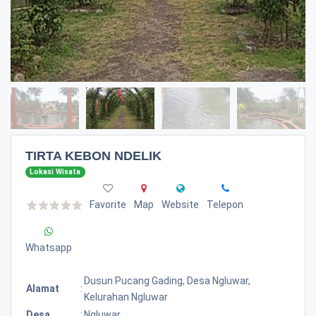
TIRTA KEBON NDELIK
Lokasi Wisata
Favorite
Map
Website
Telepon
Whatsapp
Dusun Pucang Gading, Desa Ngluwar,
Alamat
:
Kelurahan Ngluwar
Desa
:
Ngluwar