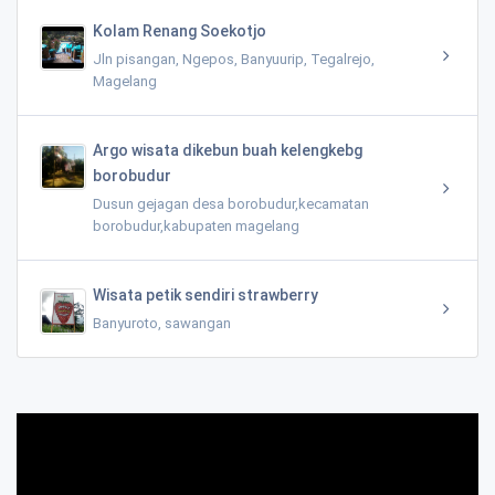
Kolam Renang Soekotjo
Jln pisangan, Ngepos, Banyuurip, Tegalrejo,
Magelang
Argo wisata dikebun buah kelengkebg
borobudur
Dusun gejagan desa borobudur,kecamatan
borobudur,kabupaten magelang
Wisata petik sendiri strawberry
Banyuroto, sawangan