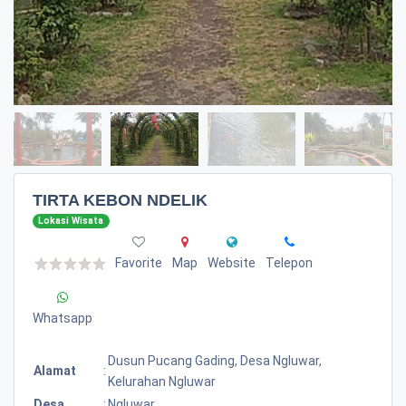
TIRTA KEBON NDELIK
Lokasi Wisata
Favorite
Map
Website
Telepon
Whatsapp
Dusun Pucang Gading, Desa Ngluwar,
Alamat
:
Kelurahan Ngluwar
Desa
:
Ngluwar