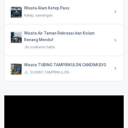
Wisata Alam Ketep Pass
Ketep, sawangan
Wisata Air Taman Rekreasi dan Kolam
Renang Mendut
Jln soekarno hatta
Wisata TUBING TAMPIRKULON CANDIMULYO
JL. SUDIRO TAMPIRKULON