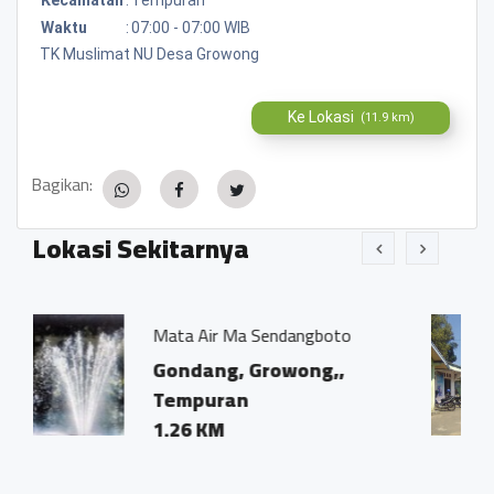
Waktu
:
07:00 - 07:00 WIB
TK Muslimat NU Desa Growong
Ke Lokasi
(11.9 km)
Bagikan:
Lokasi Sekitarnya
ir Ma Sendangboto
BALAI DESA P
ang, Growong,,
Sidosari Rt
uran
pringombo 
KM
magelang.5
1.68 KM