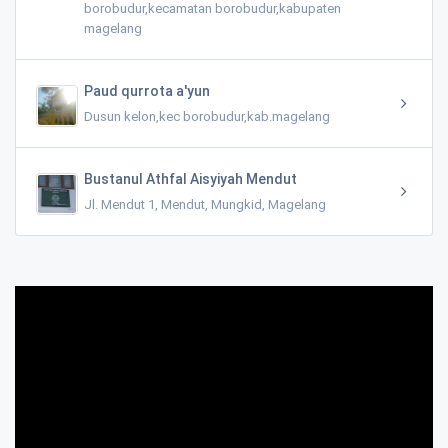
borobudur,kecamatan borobudur,kabupaten
magelang
Paud qurrota a'yun
Dusun kelon,kec borobudur,kab.magelang
Bustanul Athfal Aisyiyah Mendut
Jl. Mendut 1, Mendut, Mungkid, Magelang