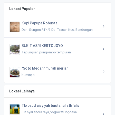
Lokasi Populer
Kopi Papupa Robusta
Dsn. Sengon RT4/3 Ds. Trasan Kec. Bandongan
BUKIT ASRI KERTOJOYO
Tepungsari pringombo tempuran
"Soto Medan" murah meriah
bumirejo
Lokasi Lainnya
Tk/paud aisyiyah bustanul athfaliv
Jln syailendra raya,bogowati lor,desa