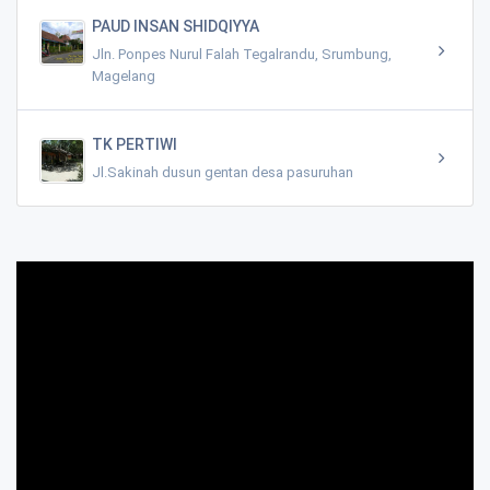
PAUD INSAN SHIDQIYYA
Jln. Ponpes Nurul Falah Tegalrandu, Srumbung,
Magelang
TK PERTIWI
Jl.Sakinah dusun gentan desa pasuruhan