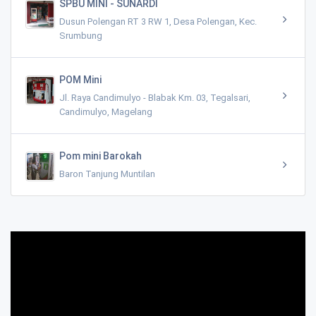
SPBU MINI - SUNARDI
Dusun Polengan RT 3 RW 1, Desa Polengan, Kec.
Srumbung
POM Mini
Jl. Raya Candimulyo - Blabak Km. 03, Tegalsari,
Candimulyo, Magelang
Pom mini Barokah
Baron Tanjung Muntilan