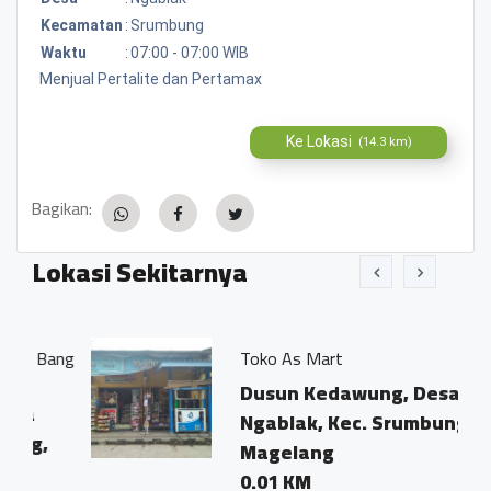
Kecamatan
:
Srumbung
Waktu
:
07:00 - 07:00 WIB
Menjual Pertalite dan Pertamax
Ke Lokasi
(14.3 km)
Bagikan:
Lokasi Sekitarnya
Bang
Toko As Mart
Dusun Kedawung, Desa
Ngablak, Kec. Srumbung,
Magelang
0.01 KM