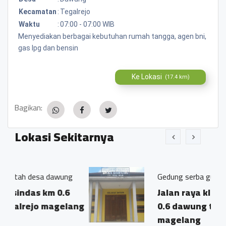
Kecamatan
:
Tegalrejo
Waktu
:
07:00 - 07:00 WIB
Menyediakan berbagai kebutuhan rumah tangga, agen bni,
gas lpg dan bensin
Ke Lokasi
(17.4 km)
Bagikan:
Lokasi Sekitarnya
dawung
Gedung serba guna desa dawung
m 0.6
Jalan raya klopo sindas km
agelang
0.6 dawung tegalrejo
magelang