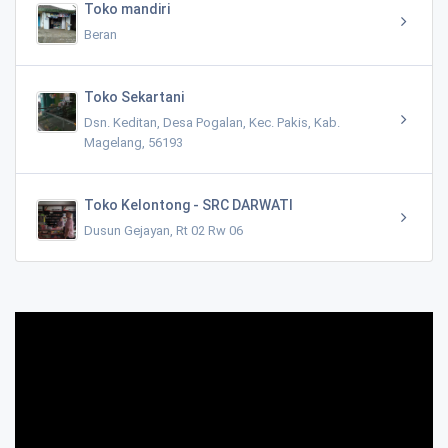
Toko mandiri
Beran
Toko Sekartani
Dsn. Keditan, Desa Pogalan, Kec. Pakis, Kab.
Magelang, 56193
Toko Kelontong - SRC DARWATI
Dusun Gejayan, Rt 02 Rw 06