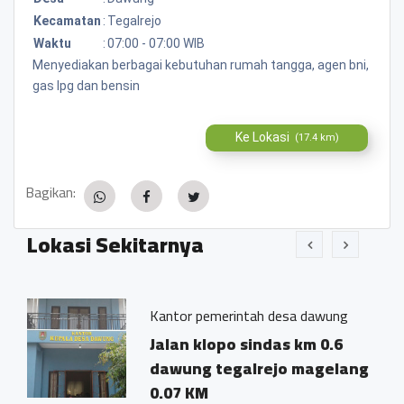
Kecamatan
:
Tegalrejo
Waktu
:
07:00 - 07:00 WIB
Menyediakan berbagai kebutuhan rumah tangga, agen bni,
gas lpg dan bensin
Ke Lokasi
(17.4 km)
Bagikan:
Lokasi Sekitarnya
Kantor pemerintah desa dawung
ng
Jalan klopo sindas km 0.6
dawung tegalrejo magelang
0.07 KM