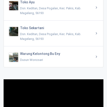
Toko Ayu
Dsn. Keditan, Desa Pogalan, Kec. Pakis, Kab.
Magelang, 56193
Toko Sekartani
Dsn. Keditan, Desa Pogalan, Kec. Pakis, Kab.
Magelang, 56193
Warung Kelontong Bu Eny
Dusun Wonosari