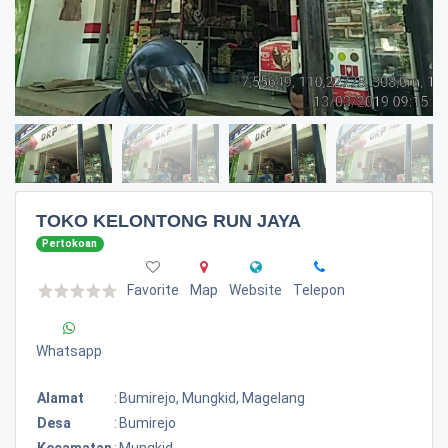
TOKO KELONTONG RUN JAYA
Pertokoan
Favorite
Map
Website
Telepon
Whatsapp
Alamat
:
Bumirejo, Mungkid, Magelang
Desa
:
Bumirejo
Kecamatan
:
Mungkid