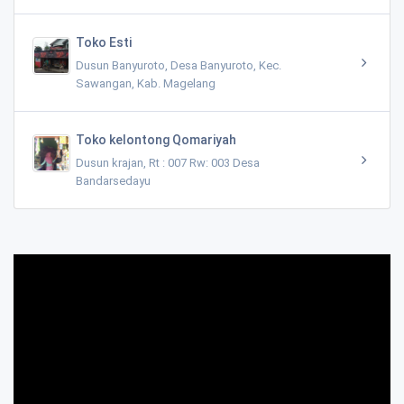
Toko Esti
Dusun Banyuroto, Desa Banyuroto, Kec.
Sawangan, Kab. Magelang
Toko kelontong Qomariyah
Dusun krajan, Rt : 007 Rw: 003 Desa
Bandarsedayu