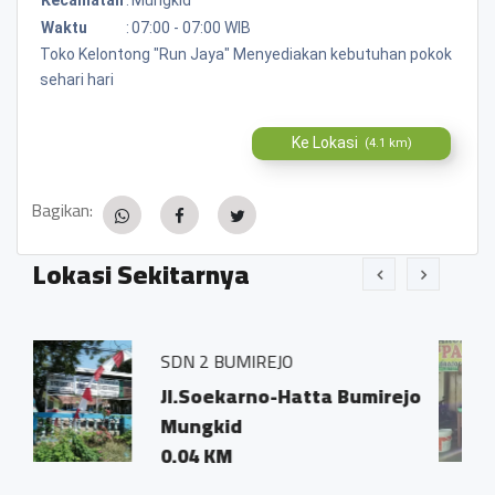
Waktu
:
07:00 - 07:00 WIB
Toko Kelontong "Run Jaya" Menyediakan kebutuhan pokok
sehari hari
Ke Lokasi
(4.1 km)
Bagikan:
Lokasi Sekitarnya
 2 BUMIREJO
Warung Maka
.Soekarno-Hatta Bumirejo
Bumirejo,
ngkid
Magelang
04 KM
0.02 KM