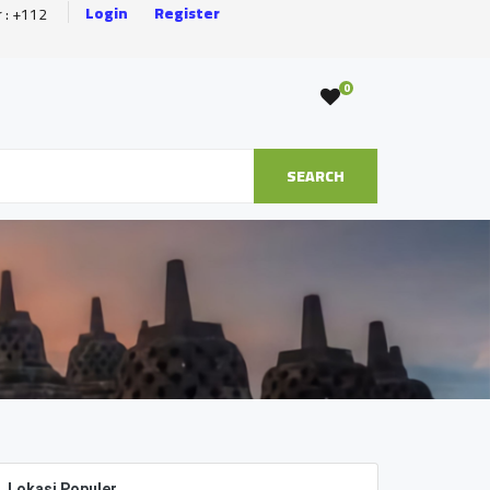
Login
Register
r : +112
0
SEARCH
Lokasi Populer