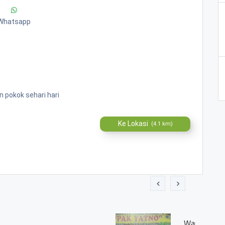
Whatsapp
 pokok sehari hari
Ke Lokasi
(4.1 km)
nto"