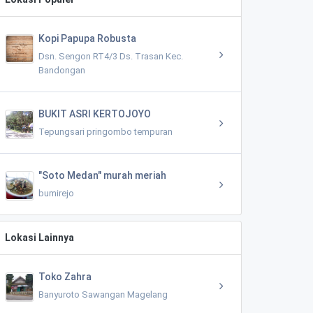
Kopi Papupa Robusta
Dsn. Sengon RT4/3 Ds. Trasan Kec.
Bandongan
BUKIT ASRI KERTOJOYO
Tepungsari pringombo tempuran
"Soto Medan" murah meriah
bumirejo
Lokasi Lainnya
Toko Zahra
Banyuroto Sawangan Magelang