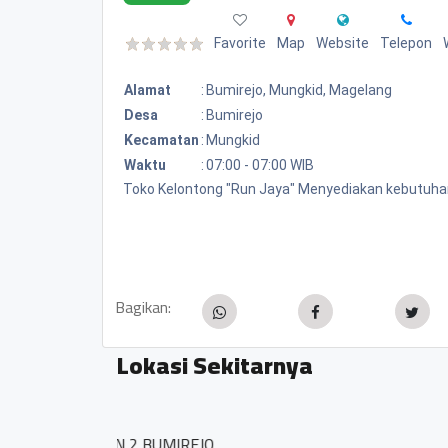
Favorite
Map
Website
Telepon
Alamat
:
Bumirejo, Mungkid, Magelang
Desa
:
Bumirejo
Kecamatan
:
Mungkid
Waktu
:
07:00 - 07:00 WIB
Toko Kelontong "Run Jaya" Menyediakan kebutuhan
Bagikan:
Lokasi Sekitarnya
Warung Makan "Pak Ya