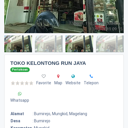
TOKO KELONTONG RUN JAYA
Pertokoan
Favorite
Map
Website
Telepon
Whatsapp
Alamat
:
Bumirejo, Mungkid, Magelang
Desa
:
Bumirejo
Kecamatan
:
Mungkid