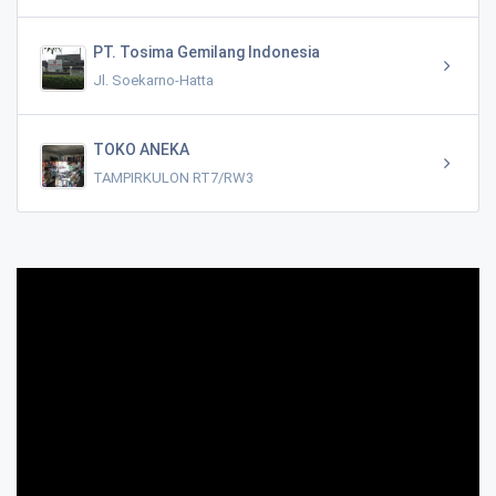
PT. Tosima Gemilang Indonesia
Jl. Soekarno-Hatta
TOKO ANEKA
TAMPIRKULON RT7/RW3