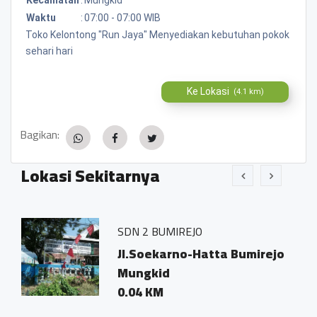
Waktu
:
07:00 - 07:00 WIB
Toko Kelontong "Run Jaya" Menyediakan kebutuhan pokok
sehari hari
Ke Lokasi
(4.1 km)
Bagikan:
Lokasi Sekitarnya
SDN 2 BUMIREJO
Warun
Jl.Soekarno-Hatta Bumirejo
Bumi
Mungkid
Mag
0.04 KM
0.02