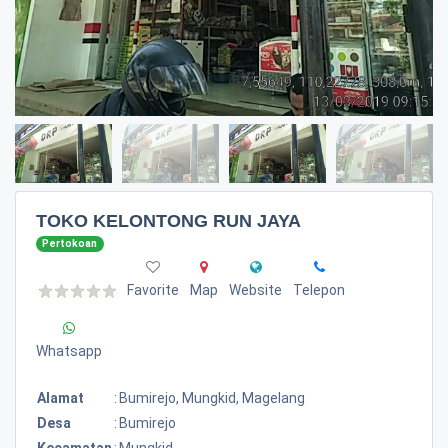
TOKO KELONTONG RUN JAYA
Pertokoan
Favorite
Map
Website
Telepon
Whatsapp
Alamat
:
Bumirejo, Mungkid, Magelang
Desa
:
Bumirejo
Kecamatan
:
Mungkid