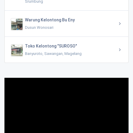
Srumbung
Warung Kelontong Bu Eny
Dusun Wonosari
Toko Kelontong "SUROSO"
Banyuroto, Sawangan, Magelang