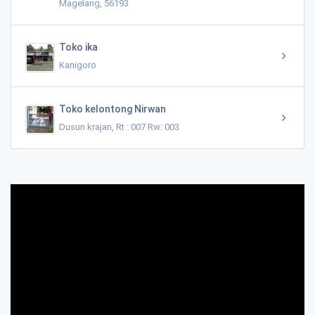
Magelang, 56193
Toko ika
Kanigoro
Toko kelontong Nirwan
Dusun krajan, Rt : 007 Rw: 003