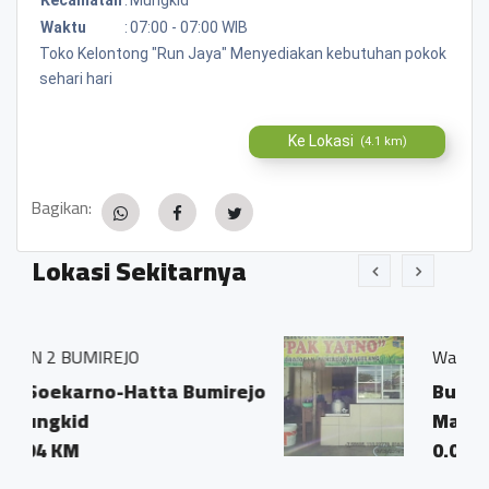
Waktu
:
07:00 - 07:00 WIB
Toko Kelontong "Run Jaya" Menyediakan kebutuhan pokok
sehari hari
Ke Lokasi
(4.1 km)
Bagikan:
Lokasi Sekitarnya
Warung Makan "Pak Yanto"
tta Bumirejo
Bumirejo, Mungkid,
Magelang
0.02 KM