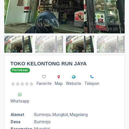
TOKO KELONTONG RUN JAYA
Pertokoan
Favorite
Map
Website
Telepon
Whatsapp
Alamat
:
Bumirejo, Mungkid, Magelang
Desa
:
Bumirejo
Kecamatan
:
Mungkid