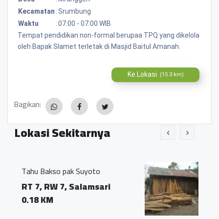
Kecamatan
:
Srumbung
Waktu
:
07:00 - 07:00 WIB
Tempat pendidikan non-formal berupaa TPQ yang dikelola
oleh Bapak Slamet terletak di Masjid Baitul Amanah.
Ke Lokasi
(15.3 km)
Bagikan:
Lokasi Sekitarnya
Suyoto
Seneng
lamsari
RT 04, RW 07, Salamsa
Mranggen, Srumbung
Magelang