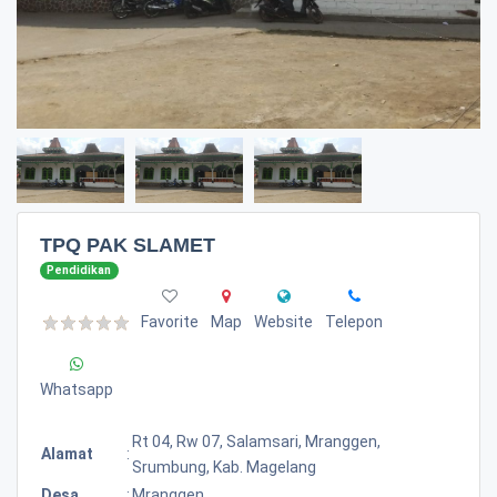
TPQ PAK SLAMET
Pendidikan
Favorite
Map
Website
Telepon
Whatsapp
Rt 04, Rw 07, Salamsari, Mranggen,
Alamat
:
Srumbung, Kab. Magelang
Desa
:
Mranggen