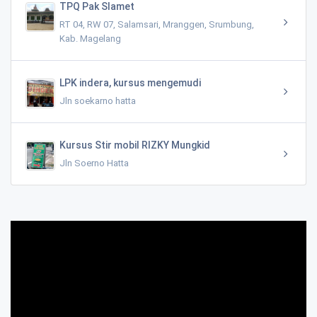
TPQ Pak Slamet
RT 04, RW 07, Salamsari, Mranggen, Srumbung,
Kab. Magelang
LPK indera, kursus mengemudi
Jln soekarno hatta
Kursus Stir mobil RIZKY Mungkid
Jln Soerno Hatta