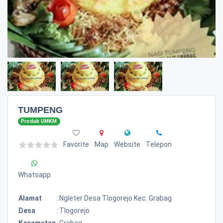
TUMPENG
Produk UMKM
Favorite
Map
Website
Telepon
Whatsapp
Alamat
:
Ngleter Desa Tlogorejo Kec. Grabag
Desa
:
Tlogorejo
Kecamatan
:
Grabag