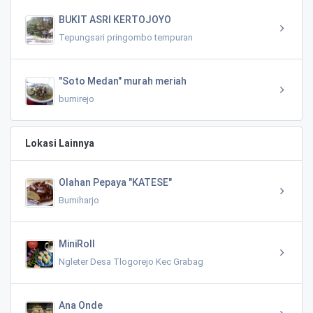
BUKIT ASRI KERTOJOYO
Tepungsari pringombo tempuran
"Soto Medan" murah meriah
bumirejo
Lokasi Lainnya
Olahan Pepaya "KATESE"
Bumiharjo
MiniRoll
Ngleter Desa Tlogorejo Kec Grabag
Ana Onde