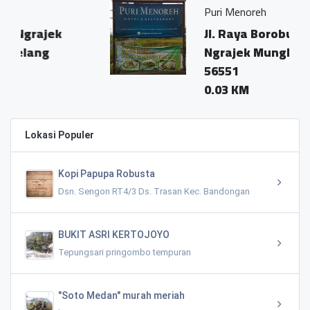
Puri Menoreh
Jl. Raya Borobudur Km 5.5
Ngrajek Mungkid Magelang
56551
0.03 KM
Lokasi Populer
Kopi Papupa Robusta
Dsn. Sengon RT4/3 Ds. Trasan Kec. Bandongan
BUKIT ASRI KERTOJOYO
Tepungsari pringombo tempuran
"Soto Medan" murah meriah