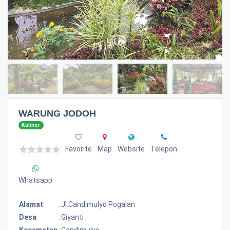
WARUNG JODOH
Kuliner
Favorite
Map
Website
Telepon
Whatsapp
Alamat
:
Jl.candimulyo Pogalan
Desa
:
Giyanti
Kecamatan
:
Candimulyo