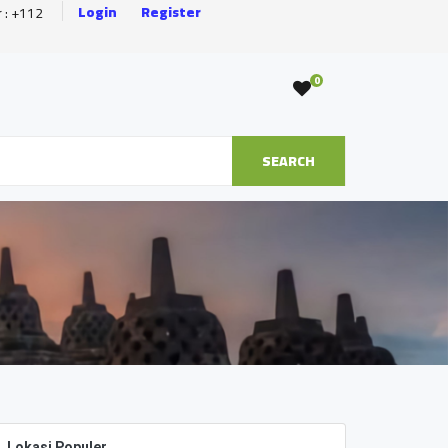
Login
Register
r : +112
0
SEARCH
Lokasi Populer