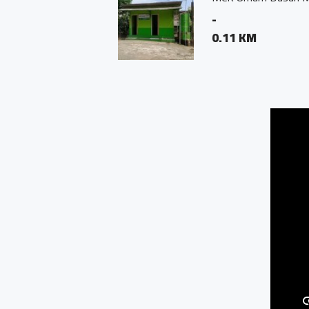
-
0.11 KM