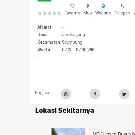
Favorite
Map
Website
Telepon
Alamat
:
-
Desa
:
Jerukagung
Kecamatan
:
Srumbung
Waktu
:
07:00 - 07:00 WIB
-
Bagikan:
Lokasi Sekitarnya
MCK Umum Dusun Margoso