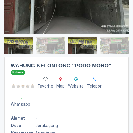
WARUNG KELONTONG "PODO MORO"
Kuliner
Favorite
Map
Website
Telepon
Whatsapp
Alamat
:
-
Desa
:
Jerukagung
Kecamatan
:
Srumbung