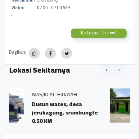
Waktu
:
07:00 - 07:00 WIB
-
Ke Lokasi
(14.8 km)
Bagikan:
Lokasi Sekitarnya
L-HIDAYAH
MCK Umum Dusun 
ates, desa
-
ung, srumbungte
0.11 KM