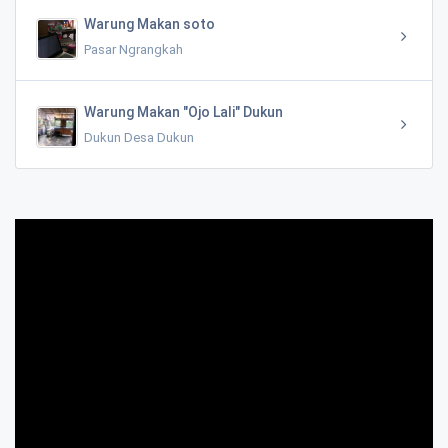
Warung Makan soto
Pasar Ngrangkah
Warung Makan "Ojo Lali" Dukun
Dukun Desa Dukun