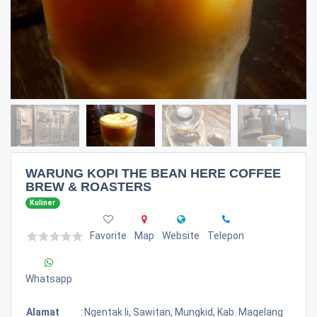
WARUNG KOPI THE BEAN HERE COFFEE
BREW & ROASTERS
Kuliner
Favorite
Map
Website
Telepon
Whatsapp
Alamat
:
Ngentak Ii, Sawitan, Mungkid, Kab. Magelang