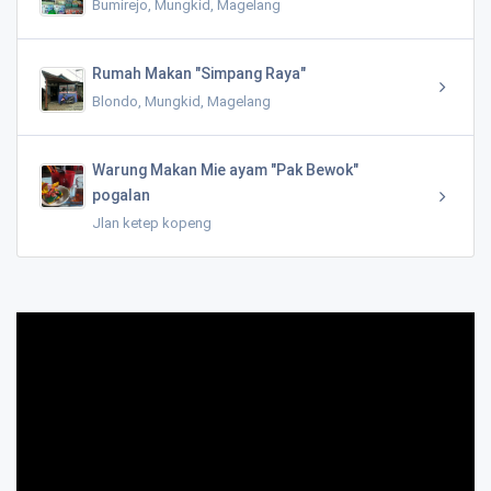
Bumirejo, Mungkid, Magelang
Rumah Makan "Simpang Raya"
Blondo, Mungkid, Magelang
Warung Makan Mie ayam "Pak Bewok"
pogalan
Jlan ketep kopeng