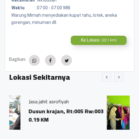
Waktu
:
07:00 - 07:00 WIB
Warung Mimah menyediakan kupat tahu, lotek, aneka
gorengan, minuman dll.
Ke Lokasi
(22.1 km)
Bagikan:
Lokasi Sekitarnya
asrofiyah
Rumah Jilbab KnQ
ajan, Rt:005 Rw:003
Dusun Krajan, Rt
005, Bandarsed
Windusari, Mag
0.01 KM