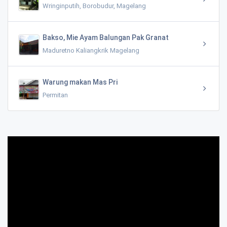
Wringinputih, Borobudur, Magelang
Bakso, Mie Ayam Balungan Pak Granat
Maduretno Kaliangkrik Magelang
Warung makan Mas Pri
Permitan