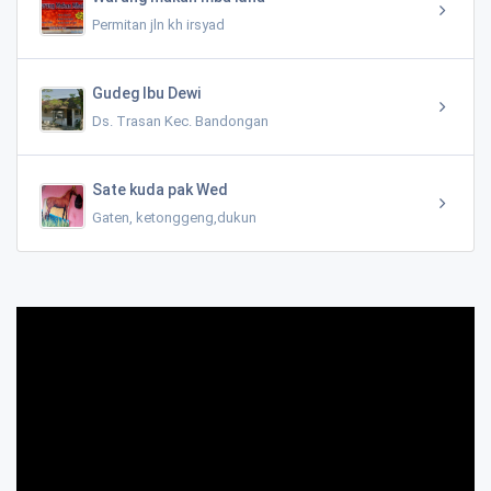
Permitan jln kh irsyad
Gudeg Ibu Dewi
Ds. Trasan Kec. Bandongan
Sate kuda pak Wed
Gaten, ketonggeng,dukun