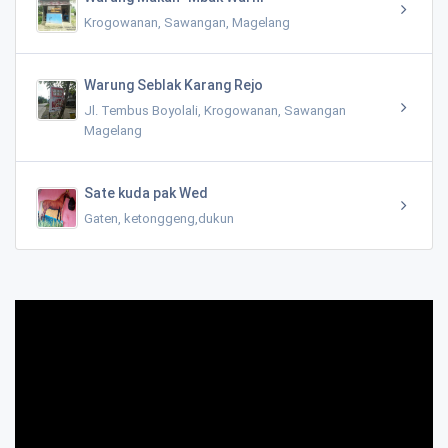
Krogowanan, Sawangan, Magelang
Warung Seblak Karang Rejo
Jl. Tembus Boyolali, Krogowanan, Sawangan
Magelang
Sate kuda pak Wed
Gaten, ketonggeng,dukun