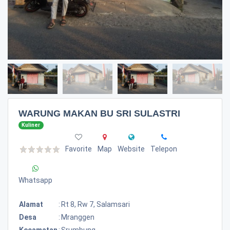
WARUNG MAKAN BU SRI SULASTRI
Kuliner
Favorite
Map
Website
Telepon
Whatsapp
Alamat
:
Rt 8, Rw 7, Salamsari
Desa
:
Mranggen
Kecamatan
:
Srumbung