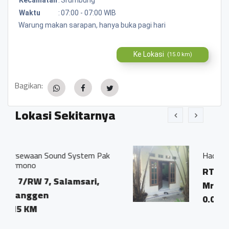
Waktu
:
07:00 - 07:00 WIB
Warung makan sarapan, hanya buka pagi hari
Ke Lokasi
(15.0 km)
Bagikan:
Lokasi Sekitarnya
ystem Pak
Hadroh (Rebana) - Dwi
RT 8/RW 7, Salamsari,
msari,
Mranggen, Srumbung
0.08 KM