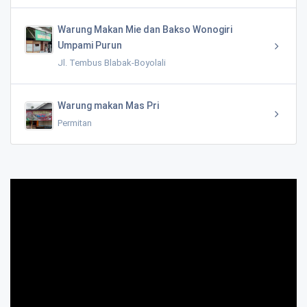
Warung Makan Mie dan Bakso Wonogiri
Umpami Purun
Jl. Tembus Blabak-Boyolali
Warung makan Mas Pri
Permitan