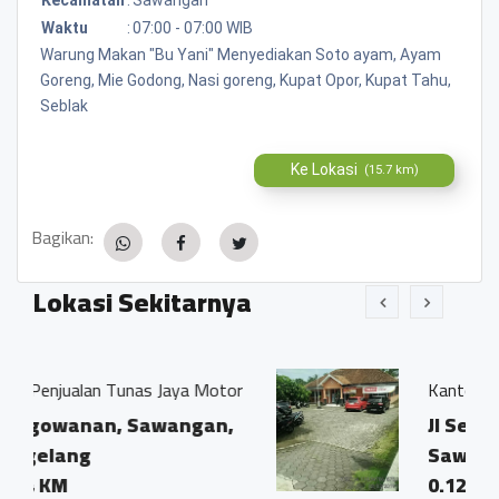
Waktu
:
07:00 - 07:00 WIB
Warung Makan "Bu Yani" Menyediakan Soto ayam, Ayam
Goreng, Mie Godong, Nasi goreng, Kupat Opor, Kupat Tahu,
Seblak
Ke Lokasi
(15.7 km)
Bagikan:
Lokasi Sekitarnya
 Jaya Motor
Kantor Kecamatan Sawangan
wangan,
Jl Serma darmin, No 125,
Sawangan
0.12 KM