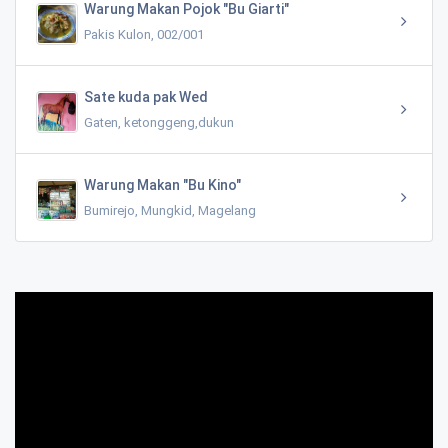
Warung Makan Pojok "Bu Giarti"
Pakis Kulon, 002/001
Sate kuda pak Wed
Gaten, ketonggeng,dukun
Warung Makan "Bu Kino"
Bumirejo, Mungkid, Magelang