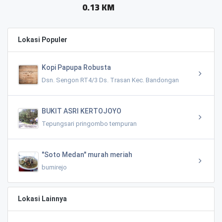
0.13 KM
Lokasi Populer
Kopi Papupa Robusta
Dsn. Sengon RT4/3 Ds. Trasan Kec. Bandongan
BUKIT ASRI KERTOJOYO
Tepungsari pringombo tempuran
"Soto Medan" murah meriah
bumirejo
Lokasi Lainnya