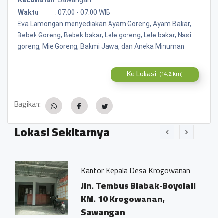
Waktu
:
07:00 - 07:00 WIB
Eva Lamongan menyediakan Ayam Goreng, Ayam Bakar,
Bebek Goreng, Bebek bakar, Lele goreng, Lele bakar, Nasi
goreng, Mie Goreng, Bakmi Jawa, dan Aneka Minuman
Ke Lokasi
(14.2 km)
Bagikan:
Lokasi Sekitarnya
Kantor Kepala Desa Krogowanan
TKK
Jln. Tembus Blabak-Boyolali
Kr
KM. 10 Krogowanan,
Ma
Sawangan
0.0