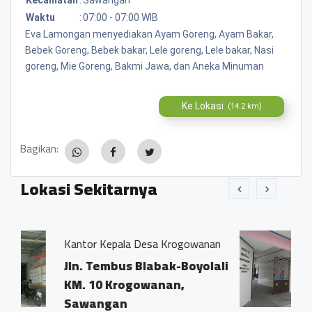
Waktu
:
07:00 - 07:00 WIB
Eva Lamongan menyediakan Ayam Goreng, Ayam Bakar,
Bebek Goreng, Bebek bakar, Lele goreng, Lele bakar, Nasi
goreng, Mie Goreng, Bakmi Jawa, dan Aneka Minuman
Ke Lokasi
(14.2 km)
Bagikan:
Lokasi Sekitarnya
ala Desa Krogowanan
TKK - SDK Santa Ma
us Blabak-Boyolali
Krogowanan, Sa
rogowanan,
Magelang
n
0.07 KM