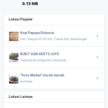
Lokasi Populer
Kopi Papupa Robusta
Dsn. Sengon RT4/3 Ds. Trasan Kec. Bandongan
BUKIT ASRI KERTOJOYO
Tepungsari pringombo tempuran
"Soto Medan" murah meriah
bumirejo
Lokasi Lainnya