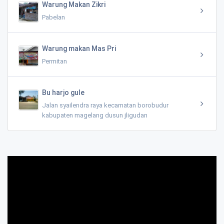
Warung Makan Zikri
Pabelan
Warung makan Mas Pri
Permitan
Bu harjo gule
Jalan syailendra raya kecamatan borobudur
kabupaten magelang dusun jligudan