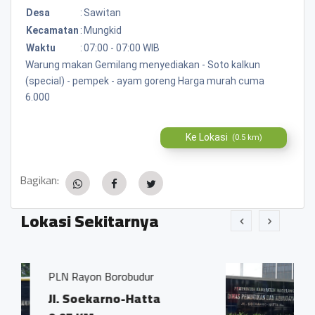
Desa
:
Sawitan
Kecamatan
:
Mungkid
Waktu
:
07:00 - 07:00 WIB
Warung makan Gemilang menyediakan - Soto kalkun
(special) - pempek - ayam goreng Harga murah cuma
6.000
Ke Lokasi
(0.5 km)
Bagikan:
Lokasi Sekitarnya
orobudur
Disdikbud Kab. Magel
no-Hatta
Jl. Soekarno-Hatt