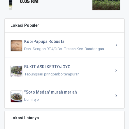
0.02 KM
Lokasi Populer
Kopi Papupa Robusta
Dsn. Sengon RT4/3 Ds. Trasan Kec. Bandongan
BUKIT ASRI KERTOJOYO
Tepungsari pringombo tempuran
"Soto Medan" murah meriah
bumirejo
Lokasi Lainnya