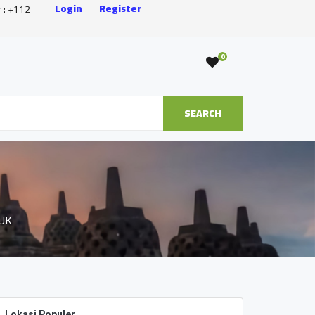
Login
Register
r : +112
0
SEARCH
UK
Lokasi Populer