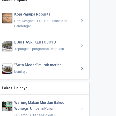
Kopi Papupa Robusta
Dsn. Sengon RT4/3 Ds. Trasan Kec.
Bandongan
BUKIT ASRI KERTOJOYO
Tepungsari pringombo tempuran
"Soto Medan" murah meriah
bumirejo
Lokasi Lainnya
Warung Makan Mie dan Bakso
Wonogiri Umpami Purun
Jl. Tembus Blabak-Boyolali