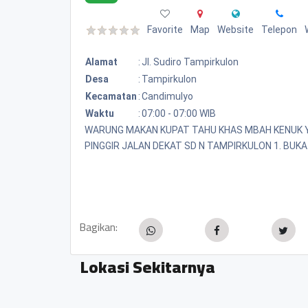
Favorite
Map
Website
Telepon
Alamat
:
Jl. Sudiro Tampirkulon
Desa
:
Tampirkulon
Kecamatan
:
Candimulyo
Waktu
:
07:00 - 07:00 WIB
WARUNG MAKAN KUPAT TAHU KHAS MBAH KENUK Y
PINGGIR JALAN DEKAT SD N TAMPIRKULON 1. BUKA S
Bagikan:
Lokasi Sekitarnya