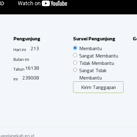
Pengunjung
Survei Pengunjung
G
213
Membantu
Hari ini
Sangat Membantu
Bulan ini
Tidak Membantu
16138
Tahun
Sangat Tidak
239008
Membantu
ini
Kirim Tanggapan
agelangkab.go.id