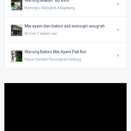
Warung Makan "Bu Kino"
Bumirejo, Mungkid, Magelang
Mie ayam dan bakso asli wonogiri anugrah
Rt 5 rw 7 salem sari
Warung Bakso Mie Ayam Pak Rur
Pasar Senden Pucungsari Grabag