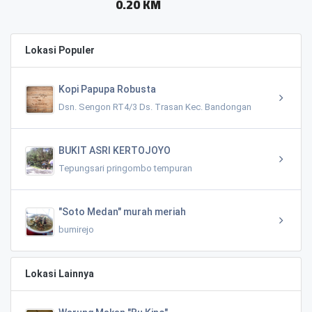
0.20 KM
Lokasi Populer
Kopi Papupa Robusta
Dsn. Sengon RT4/3 Ds. Trasan Kec. Bandongan
BUKIT ASRI KERTOJOYO
Tepungsari pringombo tempuran
"Soto Medan" murah meriah
bumirejo
Lokasi Lainnya