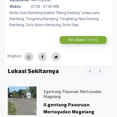
Waktu
:
07:00 - 07:00 WIB
Kedai Sate Kambing Balibul "Mang Dadang" sedia sate
Kambing, Tongseng Kamping, Tengkleng, Nasi Goreng
Kambing, Soto Ayam Kampung, Soto Sapi
Ke Lokasi
(3.0 km)
Bagikan:
Lokasi Sekitarnya
Jl.gentang Pasuruan Mertoyudan
Dus
Magelang
Du
Jl.gentang Pasuruan
Pa
Mertoyudan Magelang
0.0