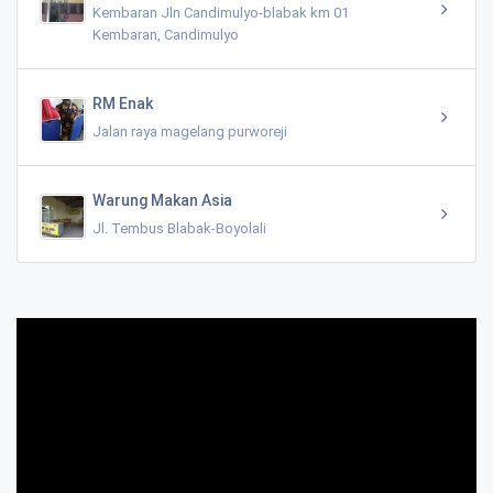
Kembaran Jln Candimulyo-blabak km 01
Kembaran, Candimulyo
RM Enak
Jalan raya magelang purworeji
Warung Makan Asia
Jl. Tembus Blabak-Boyolali