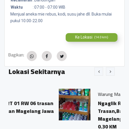
Waktu
:
07:00 - 07:00 WIB
Menjual aneka mie rebus, kodi, susu jahe dll. Buka mulai
pukul 10.00-22.00
Ke Lokasi
(14.0 km)
Bagikan:
Lokasi Sekitarnya
Warung Makrifah
06 trasan
Ngaglik Rt 01/06
ang Jawa
Trasan,Bandongan?
Magelang.
0.30 KM