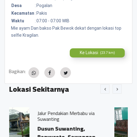
Desa
:
Pogalan
Kecamatan
:
Pakis
Waktu
:
07:00 - 07:00 WIB
Mie ayam Dan bakso Pak Bewok dekat dengan lokasi top
selfie Kragilan.
Ke Lokasi
(23.7 km)
Bagikan:
Lokasi Sekitarnya
akian Merbabu via
Puastoh, pengolaha
asli banyuroto
uwanting,
Dusun Garon, B
to, Sawangan,
Sawangan Mag