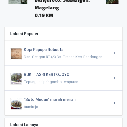
g
0.15 KM
Lokasi Populer
Kopi Papupa Robusta
Dsn. Sengon RT4/3 Ds. Trasan Kec. Bandongan
BUKIT ASRI KERTOJOYO
Tepungsari pringombo tempuran
"Soto Medan" murah meriah
bumirejo
Lokasi Lainnya