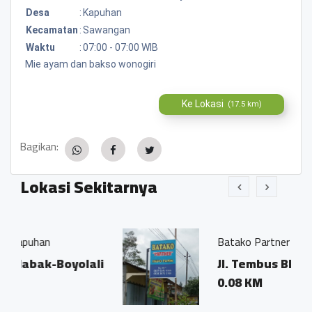
Desa
:
Kapuhan
Kecamatan
:
Sawangan
Waktu
:
07:00 - 07:00 WIB
Mie ayam dan bakso wonogiri
Ke Lokasi
(17.5 km)
Bagikan:
Lokasi Sekitarnya
Batako Partner
oyolali
Jl. Tembus Blabak-Boyolali
0.08 KM