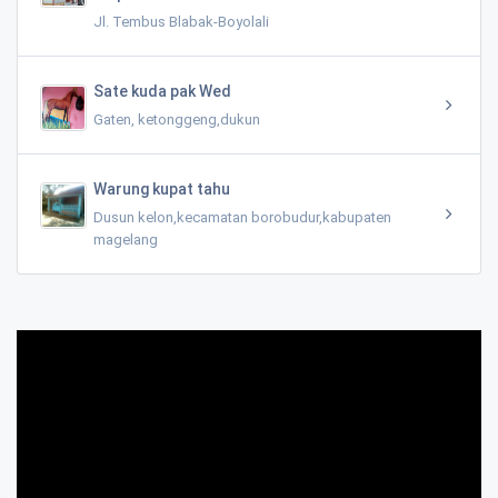
Jl. Tembus Blabak-Boyolali
Sate kuda pak Wed
Gaten, ketonggeng,dukun
Warung kupat tahu
Dusun kelon,kecamatan borobudur,kabupaten
magelang