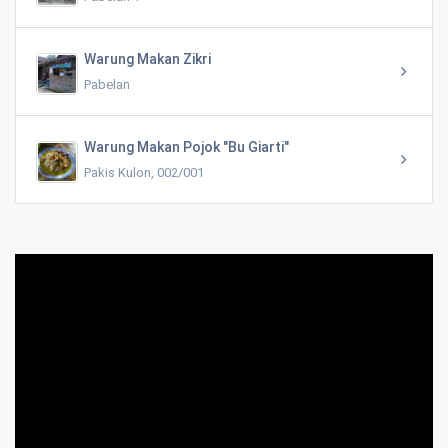
Warung Makan Zikri
Pabelan
Warung Makan Pojok "Bu Giarti"
Pakis Kulon, 002/001