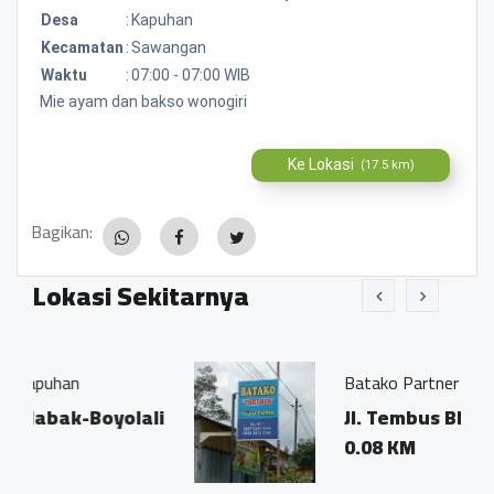
Desa
:
Kapuhan
Kecamatan
:
Sawangan
Waktu
:
07:00 - 07:00 WIB
Mie ayam dan bakso wonogiri
Ke Lokasi
(17.5 km)
Bagikan:
Lokasi Sekitarnya
Batako Partner
oyolali
Jl. Tembus Blabak-Boyolali
0.08 KM