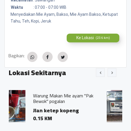
Waktu
:
07:00 - 07:00 WIB
Menyediakan Mie Ayam, Bakso, Mie Ayam Bakso, Ketupat
Tahu, Teh, Kopi, Jeruk
Ke Lokasi
(23.6 km)
Bagikan:
Lokasi Sekitarnya
kan Mie ayam "Pak
Pemerintah desa ba
galan
Banyuroto
ep kopeng
0.17 KM