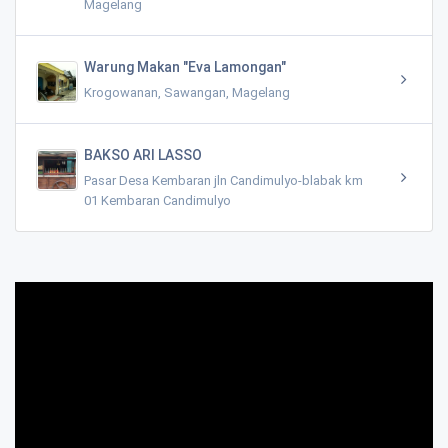
Magelang
Warung Makan "Eva Lamongan"
Krogowanan, Sawangan, Magelang
BAKSO ARI LASSO
Pasar Desa Kembaran jln Candimulyo-blabak km
01 Kembaran Candimulyo