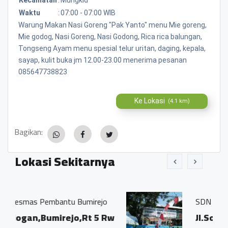
Waktu
:
07:00 - 07:00 WIB
Warung Makan Nasi Goreng "Pak Yanto" menu Mie goreng,
Mie godog, Nasi Goreng, Nasi Godong, Rica rica balungan,
Tongseng Ayam menu spesial telur uritan, daging, kepala,
sayap, kulit buka jm 12.00-23.00 menerima pesanan
085647738823
Ke Lokasi
(4.1 km)
Bagikan:
Lokasi Sekitarnya
 Bumirejo
SDN 2 BUMIREJO
jo,Rt 5 Rw
Jl.Soekarno-Hatta Bumi