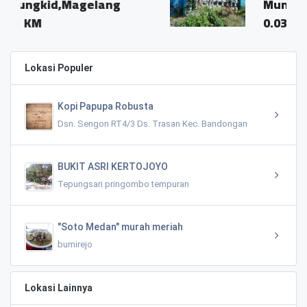
lang
Mungkid
0.03 KM
Lokasi Populer
Kopi Papupa Robusta
Dsn. Sengon RT4/3 Ds. Trasan Kec. Bandongan
BUKIT ASRI KERTOJOYO
Tepungsari pringombo tempuran
"Soto Medan" murah meriah
bumirejo
Lokasi Lainnya