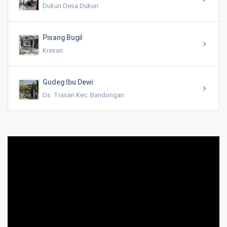
Dukun Desa Dukun
Pisang Bugil
Kresan
Gudeg Ibu Dewi
Ds. Trasan Kec. Bandongan