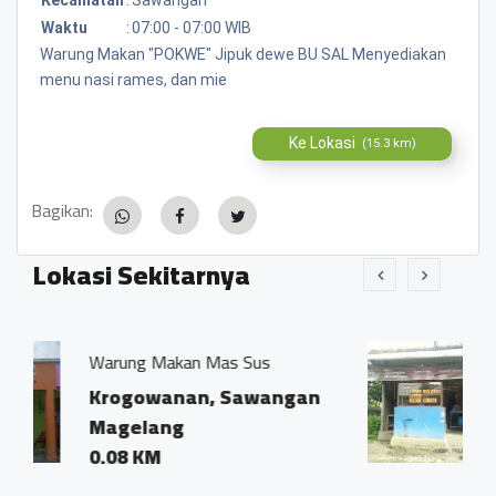
Waktu
:
07:00 - 07:00 WIB
Warung Makan "POKWE" Jipuk dewe BU SAL Menyediakan
menu nasi rames, dan mie
Ke Lokasi
(15.3 km)
Bagikan:
Lokasi Sekitarnya
n Mas Sus
Warung Makan "Mbak 
an, Sawangan
Krogowanan, Sa
Magelang
0.07 KM