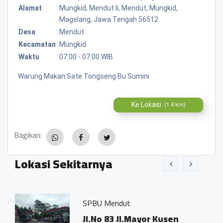
Alamat
:
Mungkid, Mendut Ii, Mendut, Mungkid,
Magelang, Jawa Tengah 56512
Desa
:
Mendut
Kecamatan
:
Mungkid
Waktu
:
07:00 - 07:00 WIB
Warung Makan Sate Tongseng Bu Sumini
Ke Lokasi
(1.4 km)
Bagikan:
Lokasi Sekitarnya
riah
SPBU Mendut
ng
Jl.No 83 Jl.Mayor Kusen