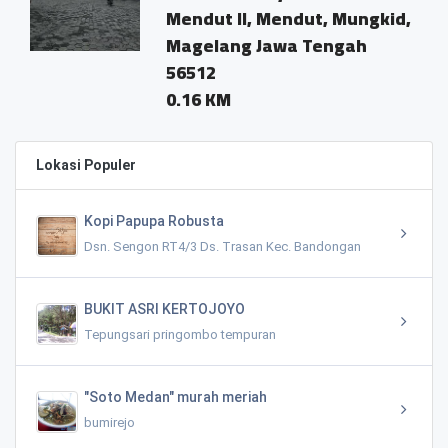
Mendut II, Mendut, Mungkid,
Magelang Jawa Tengah
56512
0.16 KM
Lokasi Populer
Kopi Papupa Robusta
Dsn. Sengon RT4/3 Ds. Trasan Kec. Bandongan
BUKIT ASRI KERTOJOYO
Tepungsari pringombo tempuran
"Soto Medan" murah meriah
bumirejo