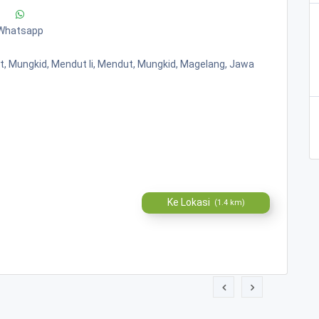
Whatsapp
ut, Mungkid, Mendut Ii, Mendut, Mungkid, Magelang, Jawa
Ke Lokasi
(1.4 km)