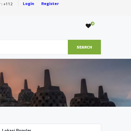
Login
Register
r : +112
0
SEARCH
Lokasi Populer