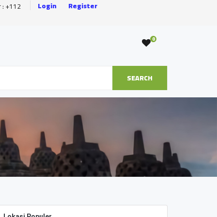
Login
Register
r : +112
0
SEARCH
Lokasi Populer