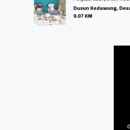
elang
Dusun Kedawung, Desa
0.07 KM