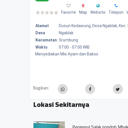
Favorite
Map
Website
Telepon
Alamat
:
Dusun Kedawung, Desa Ngablak, Kec.
Desa
:
Ngablak
Kecamatan
:
Srumbung
Waktu
:
07:00 - 07:00 WIB
Menyediakan Mie Ayam dan Bakso
Bagikan:
Lokasi Sekitarnya
Pengepul Salak pondoh Mba