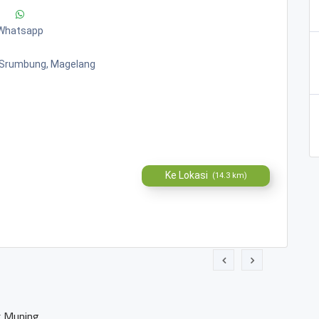
Whatsapp
 Srumbung, Magelang
Ke Lokasi
(14.3 km)
k Muning