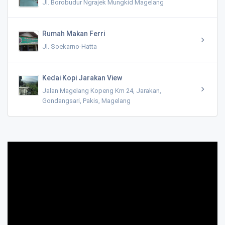
Jl. Borobudur Ngrajek Mungkid Magelang
Rumah Makan Ferri
Jl. Soekarno-Hatta
Kedai Kopi Jarakan View
Jalan Magelang Kopeng Km 24, Jarakan,
Gondangsari, Pakis, Magelang