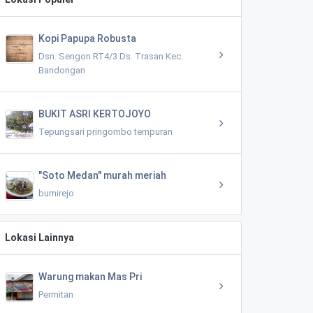
Kopi Papupa Robusta
Dsn. Sengon RT4/3 Ds. Trasan Kec.
Bandongan
BUKIT ASRI KERTOJOYO
Tepungsari pringombo tempuran
"Soto Medan" murah meriah
bumirejo
Lokasi Lainnya
Warung makan Mas Pri
Permitan