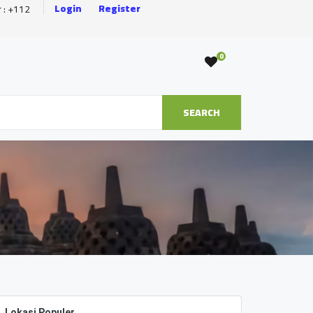
Login
Register
r : +112
0
SEARCH
Lokasi Populer