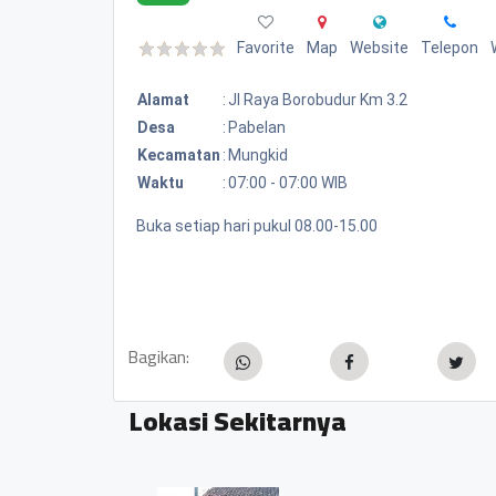
Favorite
Map
Website
Telepon
Alamat
:
Jl Raya Borobudur Km 3.2
Desa
:
Pabelan
Kecamatan
:
Mungkid
Waktu
:
07:00 - 07:00 WIB
Buka setiap hari pukul 08.00-15.00
Bagikan:
Lokasi Sekitarnya