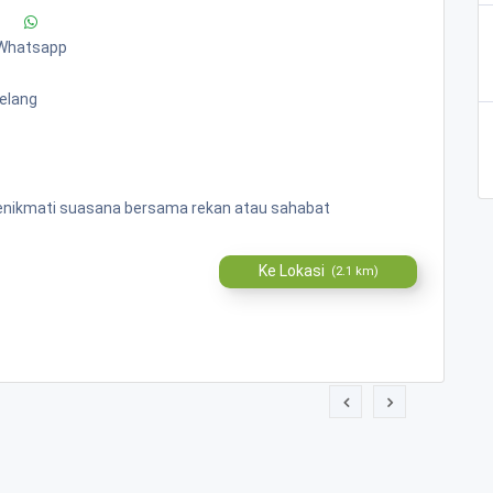
Whatsapp
gelang
enikmati suasana bersama rekan atau sahabat
Ke Lokasi
(2.1 km)