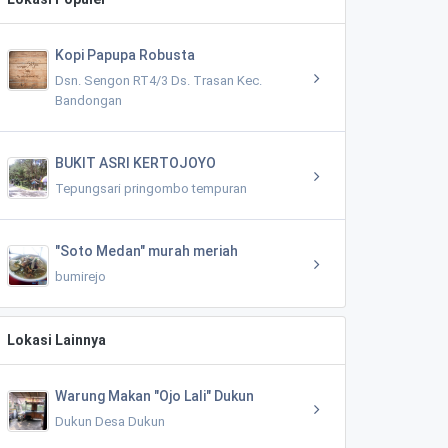
Kopi Papupa Robusta
Dsn. Sengon RT4/3 Ds. Trasan Kec.
Bandongan
BUKIT ASRI KERTOJOYO
Tepungsari pringombo tempuran
"Soto Medan" murah meriah
bumirejo
Lokasi Lainnya
Warung Makan "Ojo Lali" Dukun
Dukun Desa Dukun