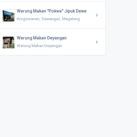
Warung Makan "Pokwe" Jipuk Dewe
Krogowanan, Sawangan, Magelang
Warung Makan Deyangan
Warung Makan Deyangan
Dusun ngaran I