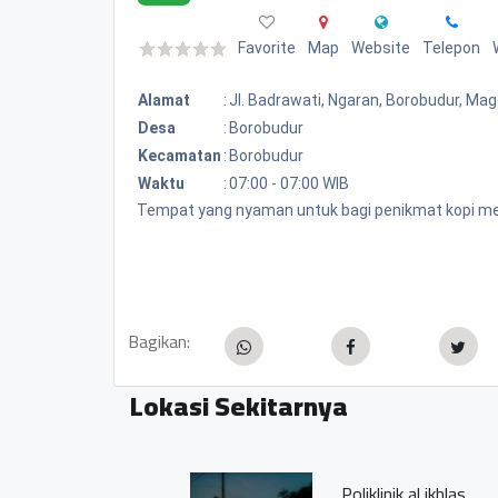
Favorite
Map
Website
Telepon
Alamat
:
Jl. Badrawati, Ngaran, Borobudur, Ma
Desa
:
Borobudur
Kecamatan
:
Borobudur
Waktu
:
07:00 - 07:00 WIB
Tempat yang nyaman untuk bagi penikmat kopi m
Bagikan:
Lokasi Sekitarnya
Poliklinik al ikhlas