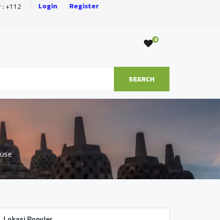
Login
Register
r : +112
0
SEARCH
ouse
Lokasi Populer