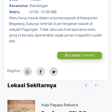
Kecamatan
:
Bandongan
Waktu
:
07:00 - 07:00 WIB
Watu Gong masuk dalam situs bersejarah di Kabupaten
Magelang. Dulunya terletak di pertengahan sawah di
wilayah Pagongan. Tidak tahu pasti berapa lama watu
gong ini berada, diperkirakan sejak jaman majapahit sudah
ada.
Ke Lokasi
(14.4 km)
Bagikan:
Lokasi Sekitarnya
Kopi Papupa Robusta
Bakso 