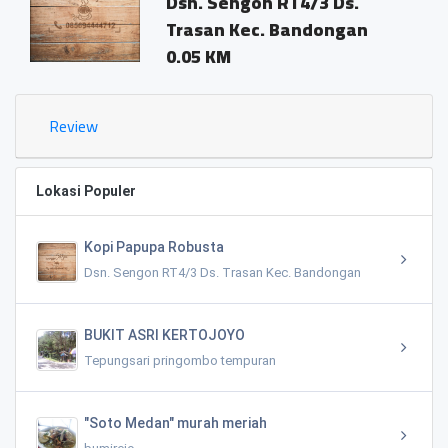
Dsn. Sengon RT4/3 Ds.
Dsn. 
Trasan Kec. Bandongan
Trasa
0.05 KM
0.02 
Review
Lokasi Populer
Kopi Papupa Robusta
Dsn. Sengon RT4/3 Ds. Trasan Kec. Bandongan
BUKIT ASRI KERTOJOYO
Tepungsari pringombo tempuran
"Soto Medan" murah meriah