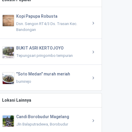
Kopi Papupa Robusta
Dsn. Sengon RT4/3 Ds. Trasan Kec.
Bandongan
BUKIT ASRI KERTOJOYO
Tepungsari pringombo tempuran
"Soto Medan" murah meriah
bumirejo
Lokasi Lainnya
Candi Borobudur Magelang
Jln Balaputradewa, Borobudur