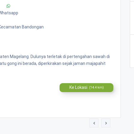
Whatsapp
 Kecamatan Bandongan
aten Magelang. Dulunya terletak di pertengahan sawah di
tu gong ini berada, diperkirakan sejak jaman majapahit
Ke Lokasi
(14.4 km)