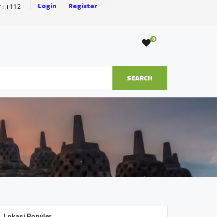
Login
Register
r : +112
0
SEARCH
Lokasi Populer