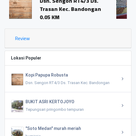
engon RT4/3 Ds.
Dsn. Sengon 
n Kec. Bandongan
Trasan Kec. 
M
0.02 KM
Review
Lokasi Populer
Kopi Papupa Robusta
Dsn. Sengon RT4/3 Ds. Trasan Kec. Bandongan
BUKIT ASRI KERTOJOYO
Tepungsari pringombo tempuran
"Soto Medan" murah meriah