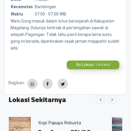
Kecamatan
:
Bandongan
Waktu
:
07:00 - 07:00 WIB
Watu Gong masuk dalam situs bersejarah di Kabupaten
Magelang. Dulunya terletak di pertengahan sawah di
wilayah Pagongan. Tidak tahu pasti berapa lama watu
gong ini berada, diperkirakan sejak jaman majapahit sudah
ada.
Ke Lokasi
(14.4 km)
Bagikan:
Lokasi Sekitarnya
pupa Robusta
Bakso Pak Dios