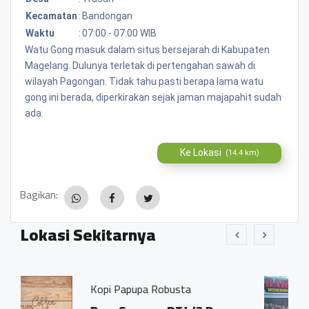
Kecamatan
:
Bandongan
Waktu
:
07:00 - 07:00 WIB
Watu Gong masuk dalam situs bersejarah di Kabupaten
Magelang. Dulunya terletak di pertengahan sawah di
wilayah Pagongan. Tidak tahu pasti berapa lama watu
gong ini berada, diperkirakan sejak jaman majapahit sudah
ada.
Ke Lokasi
(14.4 km)
Bagikan:
Lokasi Sekitarnya
pupa Robusta
Bakso Pak Dios