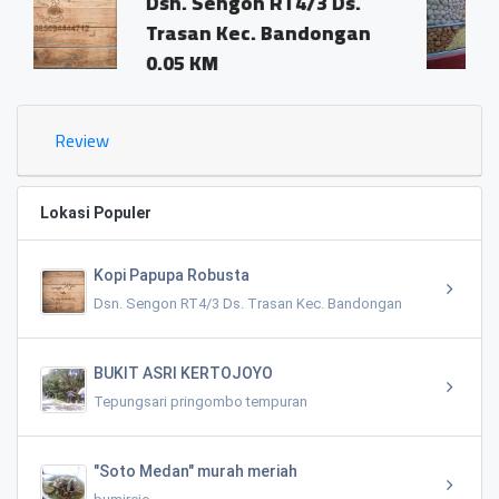
engon RT4/3 Ds.
Dsn. Sengon 
n Kec. Bandongan
Trasan Kec. 
M
0.02 KM
Review
Lokasi Populer
Kopi Papupa Robusta
Dsn. Sengon RT4/3 Ds. Trasan Kec. Bandongan
BUKIT ASRI KERTOJOYO
Tepungsari pringombo tempuran
"Soto Medan" murah meriah