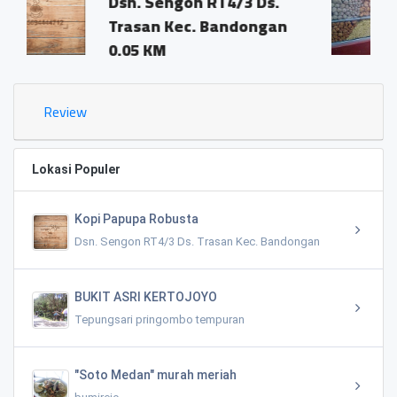
ngon RT4/3 Ds.
Dsn. Sengon R
 Kec. Bandongan
Trasan Kec. B
0.02 KM
Review
Lokasi Populer
Kopi Papupa Robusta
Dsn. Sengon RT4/3 Ds. Trasan Kec. Bandongan
BUKIT ASRI KERTOJOYO
Tepungsari pringombo tempuran
"Soto Medan" murah meriah