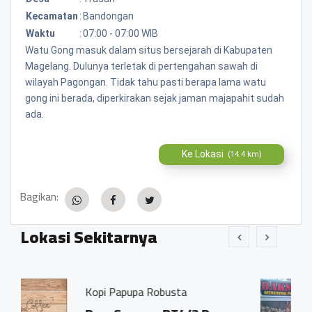
Kecamatan
:
Bandongan
Waktu
:
07:00 - 07:00 WIB
Watu Gong masuk dalam situs bersejarah di Kabupaten
Magelang. Dulunya terletak di pertengahan sawah di
wilayah Pagongan. Tidak tahu pasti berapa lama watu
gong ini berada, diperkirakan sejak jaman majapahit sudah
ada.
Ke Lokasi
(14.4 km)
Bagikan:
Lokasi Sekitarnya
upa Robusta
Bakso Pak Dios