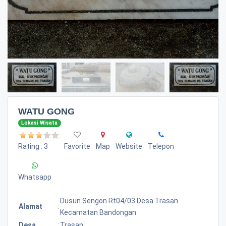
WATU GONG
Lokasi Wisata
Rating : 3
Favorite
Map
Website
Telepon
Whatsapp
Dusun Sengon Rt04/03 Desa Trasan
Alamat
:
Kecamatan Bandongan
Desa
:
Trasan