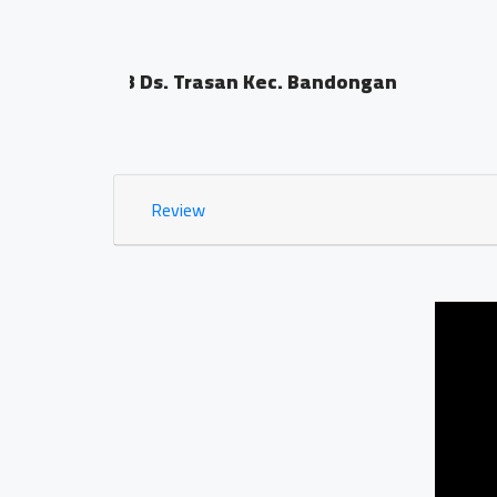
Bakso Pak Dios
Dsn. Sengon RT04/03
0.02 KM
Review