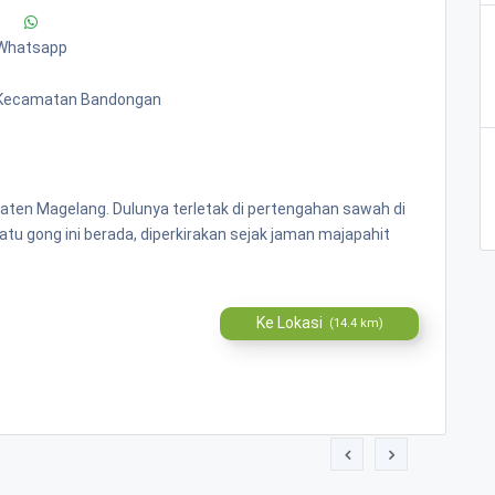
Whatsapp
 Kecamatan Bandongan
aten Magelang. Dulunya terletak di pertengahan sawah di
tu gong ini berada, diperkirakan sejak jaman majapahit
Ke Lokasi
(14.4 km)