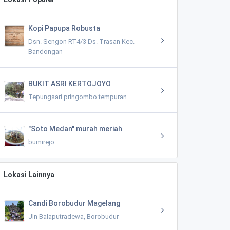
Kopi Papupa Robusta
Dsn. Sengon RT4/3 Ds. Trasan Kec.
Bandongan
BUKIT ASRI KERTOJOYO
Tepungsari pringombo tempuran
"Soto Medan" murah meriah
bumirejo
Lokasi Lainnya
Candi Borobudur Magelang
Jln Balaputradewa, Borobudur