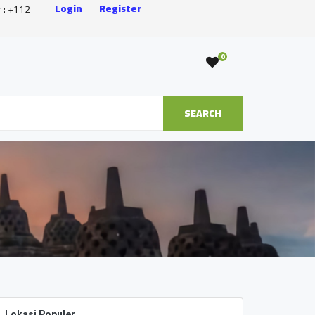
Login
Register
r : +112
0
SEARCH
Lokasi Populer