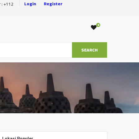
Login
Register
r : +112
0
SEARCH
Lokasi Populer