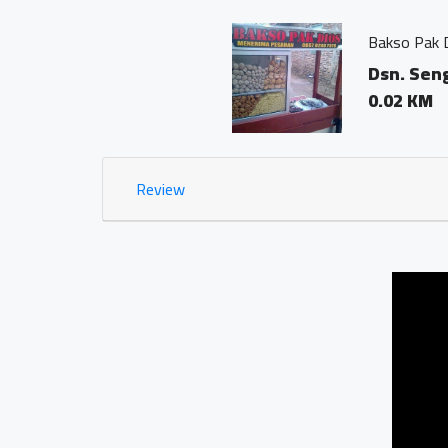
Bakso Pak Dios
Dsn. Sengon RT04/03 
0.02 KM
Review