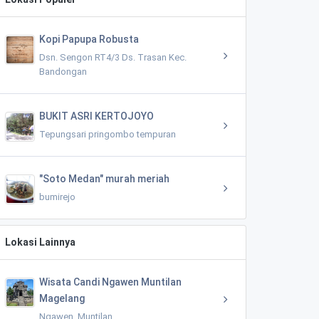
Kopi Papupa Robusta
Dsn. Sengon RT4/3 Ds. Trasan Kec.
Bandongan
BUKIT ASRI KERTOJOYO
Tepungsari pringombo tempuran
"Soto Medan" murah meriah
bumirejo
Lokasi Lainnya
Wisata Candi Ngawen Muntilan
Magelang
Ngawen, Muntilan