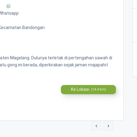
Whatsapp
 Kecamatan Bandongan
aten Magelang. Dulunya terletak di pertengahan sawah di
tu gong ini berada, diperkirakan sejak jaman majapahit
Ke Lokasi
(14.4 km)